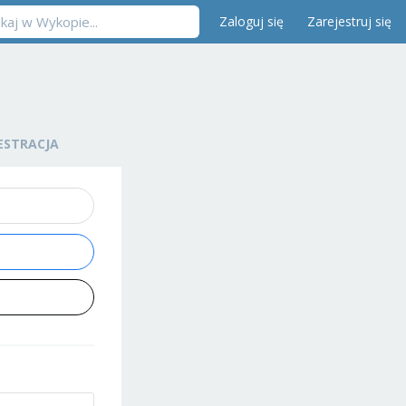
Zaloguj się
Zarejestruj się
ESTRACJA