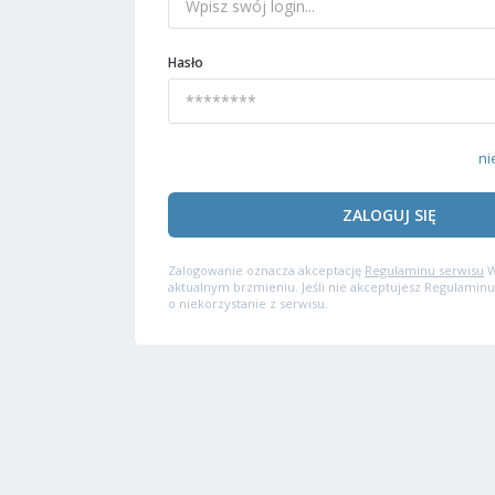
Hasło
ni
ZALOGUJ SIĘ
Zalogowanie oznacza akceptację
Regulaminu serwisu
W
aktualnym brzmieniu. Jeśli nie akceptujesz Regulaminu
o niekorzystanie z serwisu.