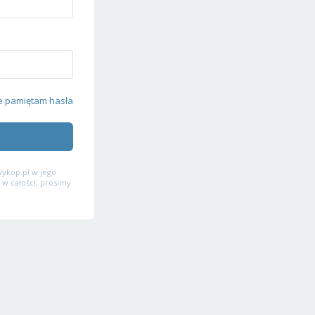
e pamiętam hasła
ykop.pl w jego
 w całości, prosimy