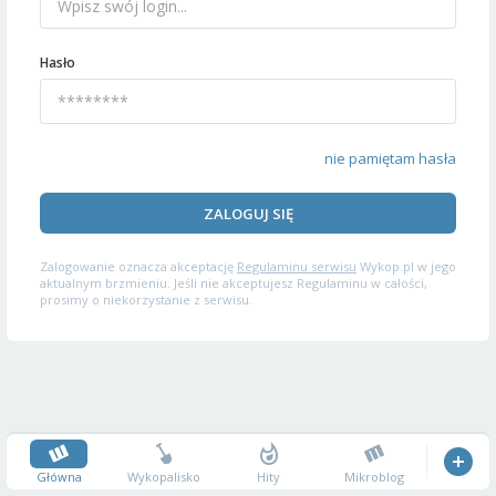
Hasło
nie pamiętam hasła
ZALOGUJ SIĘ
Zalogowanie oznacza akceptację
Regulaminu serwisu
Wykop.pl w jego
aktualnym brzmieniu. Jeśli nie akceptujesz Regulaminu w całości,
prosimy o niekorzystanie z serwisu.
Główna
Wykopalisko
Hity
Mikroblog