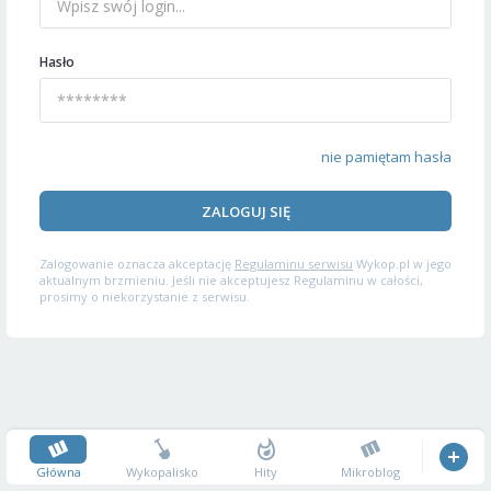
Hasło
nie pamiętam hasła
ZALOGUJ SIĘ
Zalogowanie oznacza akceptację
Regulaminu serwisu
Wykop.pl w jego
aktualnym brzmieniu. Jeśli nie akceptujesz Regulaminu w całości,
prosimy o niekorzystanie z serwisu.
Główna
Wykopalisko
Hity
Mikroblog