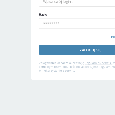
Hasło
ni
ZALOGUJ SIĘ
Zalogowanie oznacza akceptację
Regulaminu serwisu
W
aktualnym brzmieniu. Jeśli nie akceptujesz Regulaminu
o niekorzystanie z serwisu.