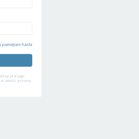
e pamiętam hasła
ykop.pl w jego
 w całości, prosimy