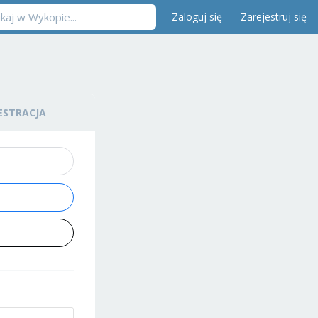
Zaloguj się
Zarejestruj się
ESTRACJA