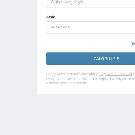
Hasło
ni
ZALOGUJ SIĘ
Zalogowanie oznacza akceptację
Regulaminu serwisu
W
aktualnym brzmieniu. Jeśli nie akceptujesz Regulaminu
o niekorzystanie z serwisu.