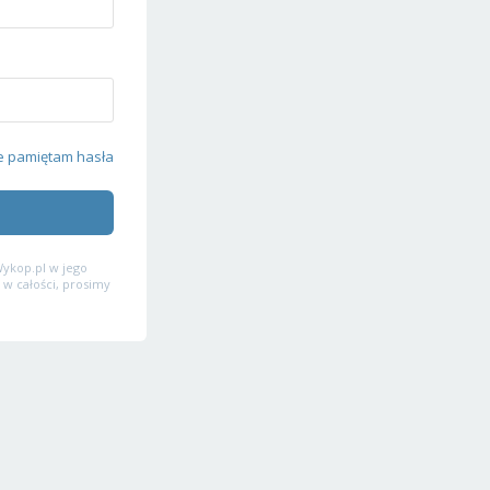
e pamiętam hasła
ykop.pl w jego
 w całości, prosimy