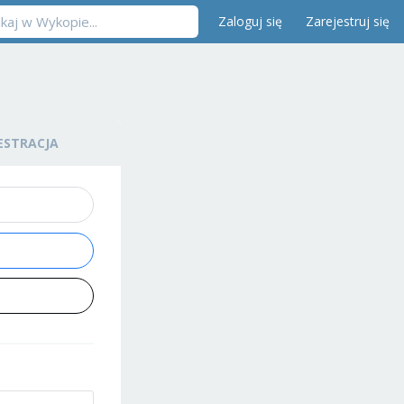
Zaloguj się
Zarejestruj się
ESTRACJA