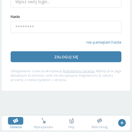
Hasło
nie pamiętam hasła
ZALOGUJ SIĘ
Zalogowanie oznacza akceptację
Regulaminu serwisu
Wykop.pl w jego
aktualnym brzmieniu. Jeśli nie akceptujesz Regulaminu w całości,
prosimy o niekorzystanie z serwisu.
Główna
Wykopalisko
Hity
Mikroblog