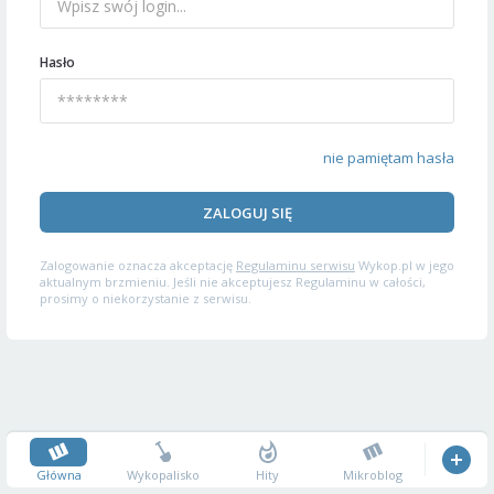
Hasło
nie pamiętam hasła
ZALOGUJ SIĘ
Zalogowanie oznacza akceptację
Regulaminu serwisu
Wykop.pl w jego
aktualnym brzmieniu. Jeśli nie akceptujesz Regulaminu w całości,
prosimy o niekorzystanie z serwisu.
Główna
Wykopalisko
Hity
Mikroblog