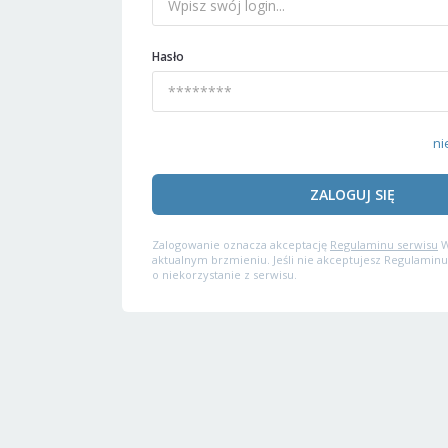
Hasło
ni
ZALOGUJ SIĘ
Zalogowanie oznacza akceptację
Regulaminu serwisu
W
aktualnym brzmieniu. Jeśli nie akceptujesz Regulaminu
o niekorzystanie z serwisu.