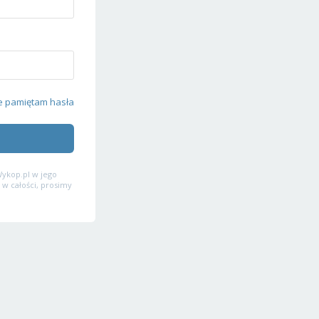
e pamiętam hasła
ykop.pl w jego
 w całości, prosimy