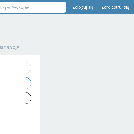
Zaloguj się
Zarejestruj się
ESTRACJA