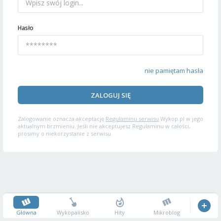
Hasło
nie pamiętam hasła
ZALOGUJ SIĘ
Zalogowanie oznacza akceptację
Regulaminu serwisu
Wykop.pl w jego
aktualnym brzmieniu. Jeśli nie akceptujesz Regulaminu w całości,
prosimy o niekorzystanie z serwisu.
Główna
Wykopalisko
Hity
Mikroblog