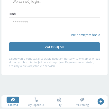
Hasło
nie pamiętam hasła
ZALOGUJ SIĘ
Zalogowanie oznacza akceptację
Regulaminu serwisu
Wykop.pl w jego
aktualnym brzmieniu. Jeśli nie akceptujesz Regulaminu w całości,
prosimy o niekorzystanie z serwisu.
Główna
Wykopalisko
Hity
Mikroblog