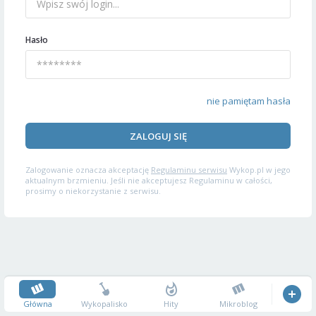
Hasło
nie pamiętam hasła
ZALOGUJ SIĘ
Zalogowanie oznacza akceptację
Regulaminu serwisu
Wykop.pl w jego
aktualnym brzmieniu. Jeśli nie akceptujesz Regulaminu w całości,
prosimy o niekorzystanie z serwisu.
Główna
Wykopalisko
Hity
Mikroblog