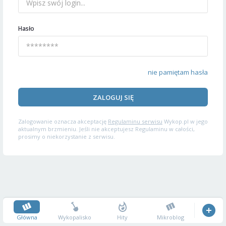
Hasło
nie pamiętam hasła
ZALOGUJ SIĘ
Zalogowanie oznacza akceptację
Regulaminu serwisu
Wykop.pl w jego
aktualnym brzmieniu. Jeśli nie akceptujesz Regulaminu w całości,
prosimy o niekorzystanie z serwisu.
Główna
Wykopalisko
Hity
Mikroblog