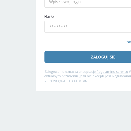
Hasło
ni
ZALOGUJ SIĘ
Zalogowanie oznacza akceptację
Regulaminu serwisu
W
aktualnym brzmieniu. Jeśli nie akceptujesz Regulaminu
o niekorzystanie z serwisu.