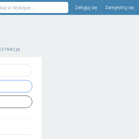
Zaloguj się
Zarejestruj się
ESTRACJA