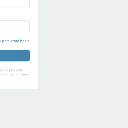
e pamiętam hasła
ykop.pl w jego
 w całości, prosimy