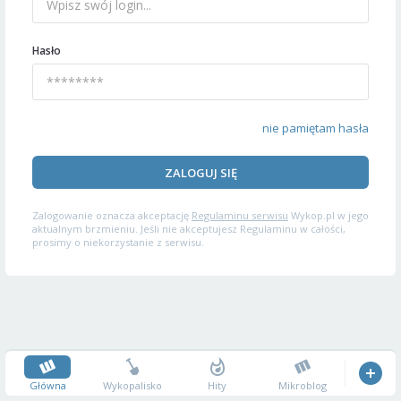
Hasło
nie pamiętam hasła
ZALOGUJ SIĘ
Zalogowanie oznacza akceptację
Regulaminu serwisu
Wykop.pl w jego
aktualnym brzmieniu. Jeśli nie akceptujesz Regulaminu w całości,
prosimy o niekorzystanie z serwisu.
Główna
Wykopalisko
Hity
Mikroblog