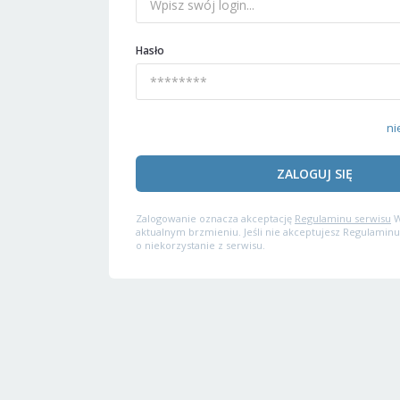
Hasło
ni
ZALOGUJ SIĘ
Zalogowanie oznacza akceptację
Regulaminu serwisu
W
aktualnym brzmieniu. Jeśli nie akceptujesz Regulaminu
o niekorzystanie z serwisu.