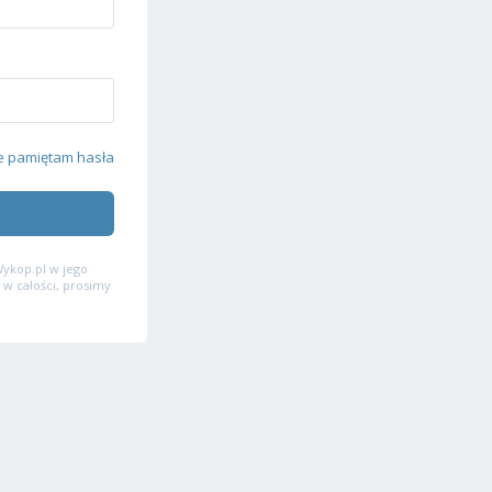
e pamiętam hasła
ykop.pl w jego
 w całości, prosimy