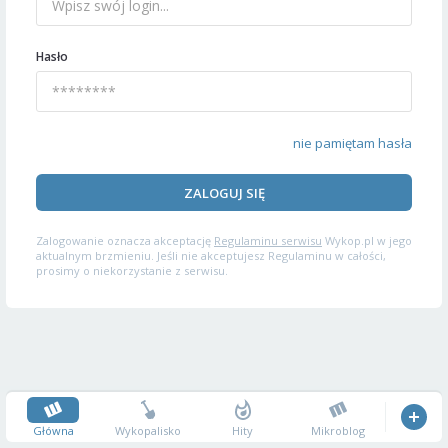
Hasło
nie pamiętam hasła
ZALOGUJ SIĘ
Zalogowanie oznacza akceptację
Regulaminu serwisu
Wykop.pl w jego
aktualnym brzmieniu. Jeśli nie akceptujesz Regulaminu w całości,
prosimy o niekorzystanie z serwisu.
Główna
Wykopalisko
Hity
Mikroblog