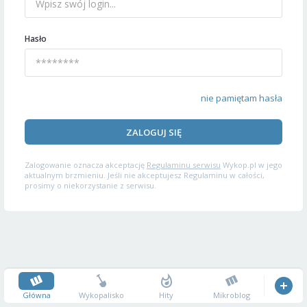
Hasło
nie pamiętam hasła
ZALOGUJ SIĘ
Zalogowanie oznacza akceptację
Regulaminu serwisu
Wykop.pl w jego
aktualnym brzmieniu. Jeśli nie akceptujesz Regulaminu w całości,
prosimy o niekorzystanie z serwisu.
Główna
Wykopalisko
Hity
Mikroblog