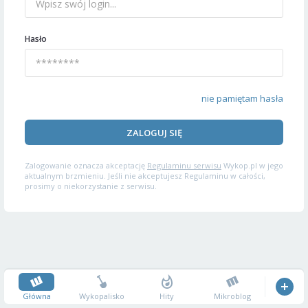
Hasło
nie pamiętam hasła
ZALOGUJ SIĘ
Zalogowanie oznacza akceptację
Regulaminu serwisu
Wykop.pl w jego
aktualnym brzmieniu. Jeśli nie akceptujesz Regulaminu w całości,
prosimy o niekorzystanie z serwisu.
Główna
Wykopalisko
Hity
Mikroblog