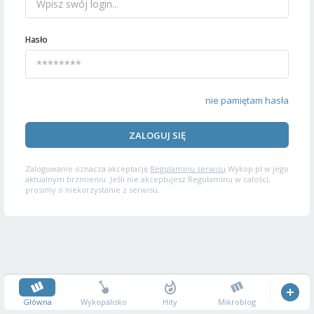
Hasło
nie pamiętam hasła
ZALOGUJ SIĘ
Zalogowanie oznacza akceptację
Regulaminu serwisu
Wykop.pl w jego
aktualnym brzmieniu. Jeśli nie akceptujesz Regulaminu w całości,
prosimy o niekorzystanie z serwisu.
Główna
Wykopalisko
Hity
Mikroblog