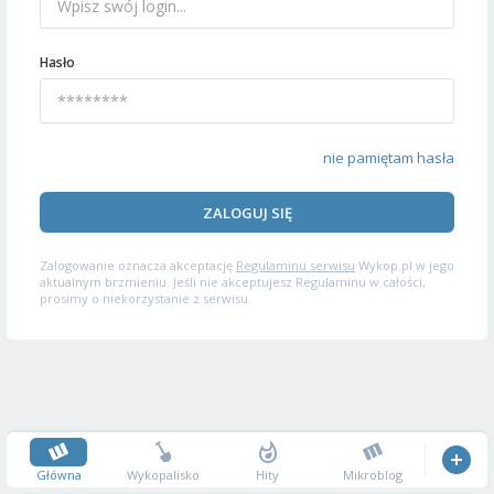
Hasło
nie pamiętam hasła
ZALOGUJ SIĘ
Zalogowanie oznacza akceptację
Regulaminu serwisu
Wykop.pl w jego
aktualnym brzmieniu. Jeśli nie akceptujesz Regulaminu w całości,
prosimy o niekorzystanie z serwisu.
Główna
Wykopalisko
Hity
Mikroblog