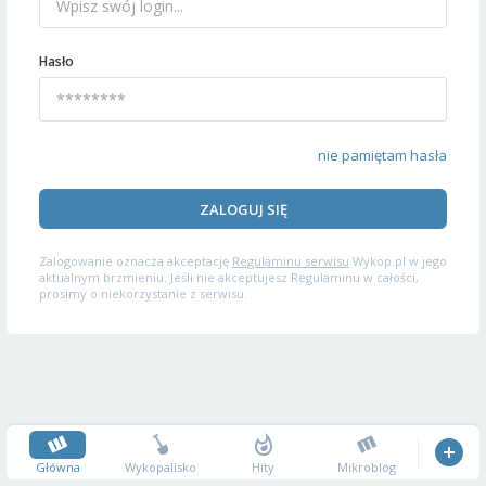
Hasło
nie pamiętam hasła
ZALOGUJ SIĘ
Zalogowanie oznacza akceptację
Regulaminu serwisu
Wykop.pl w jego
aktualnym brzmieniu. Jeśli nie akceptujesz Regulaminu w całości,
prosimy o niekorzystanie z serwisu.
Główna
Wykopalisko
Hity
Mikroblog