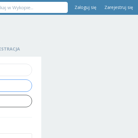
Zaloguj się
Zarejestruj się
ESTRACJA