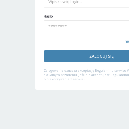
Hasło
ni
ZALOGUJ SIĘ
Zalogowanie oznacza akceptację
Regulaminu serwisu
W
aktualnym brzmieniu. Jeśli nie akceptujesz Regulaminu
o niekorzystanie z serwisu.