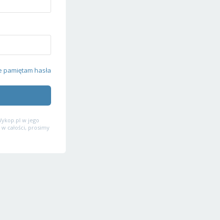
e pamiętam hasła
ykop.pl w jego
 w całości, prosimy