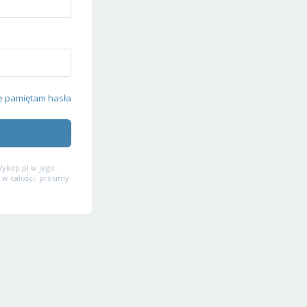
e pamiętam hasła
ykop.pl w jego
 w całości, prosimy