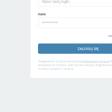
Hasło
ni
ZALOGUJ SIĘ
Zalogowanie oznacza akceptację
Regulaminu serwisu
W
aktualnym brzmieniu. Jeśli nie akceptujesz Regulaminu
o niekorzystanie z serwisu.