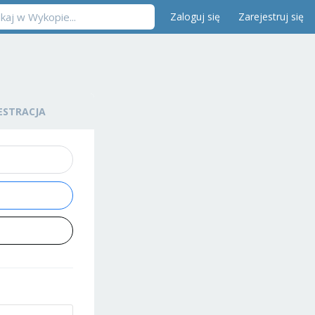
Zaloguj się
Zarejestruj się
ESTRACJA