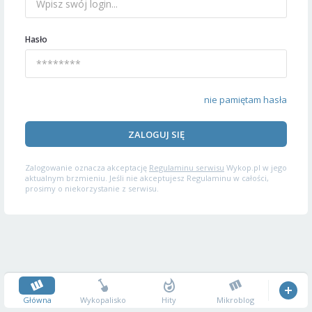
Hasło
nie pamiętam hasła
ZALOGUJ SIĘ
Zalogowanie oznacza akceptację
Regulaminu serwisu
Wykop.pl w jego
aktualnym brzmieniu. Jeśli nie akceptujesz Regulaminu w całości,
prosimy o niekorzystanie z serwisu.
Główna
Wykopalisko
Hity
Mikroblog