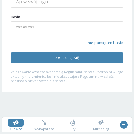
Hasło
nie pamiętam hasła
ZALOGUJ SIĘ
Zalogowanie oznacza akceptację
Regulaminu serwisu
Wykop.pl w jego
aktualnym brzmieniu. Jeśli nie akceptujesz Regulaminu w całości,
prosimy o niekorzystanie z serwisu.
Główna
Wykopalisko
Hity
Mikroblog