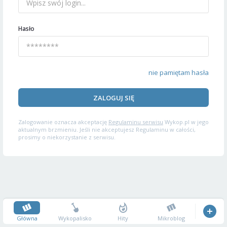
Hasło
nie pamiętam hasła
ZALOGUJ SIĘ
Zalogowanie oznacza akceptację
Regulaminu serwisu
Wykop.pl w jego
aktualnym brzmieniu. Jeśli nie akceptujesz Regulaminu w całości,
prosimy o niekorzystanie z serwisu.
Główna
Wykopalisko
Hity
Mikroblog