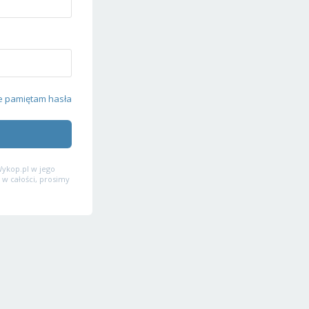
e pamiętam hasła
ykop.pl w jego
 w całości, prosimy