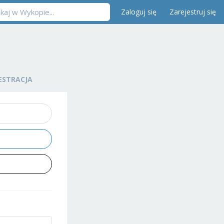
Zaloguj się
Zarejestruj się
ESTRACJA