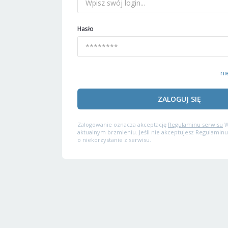
Hasło
ni
ZALOGUJ SIĘ
Zalogowanie oznacza akceptację
Regulaminu serwisu
W
aktualnym brzmieniu. Jeśli nie akceptujesz Regulaminu
o niekorzystanie z serwisu.