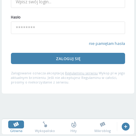
Hasło
nie pamiętam hasła
ZALOGUJ SIĘ
Zalogowanie oznacza akceptację
Regulaminu serwisu
Wykop.pl w jego
aktualnym brzmieniu. Jeśli nie akceptujesz Regulaminu w całości,
prosimy o niekorzystanie z serwisu.
Główna
Wykopalisko
Hity
Mikroblog