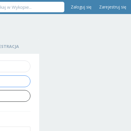
Zaloguj się
Zarejestruj się
ESTRACJA