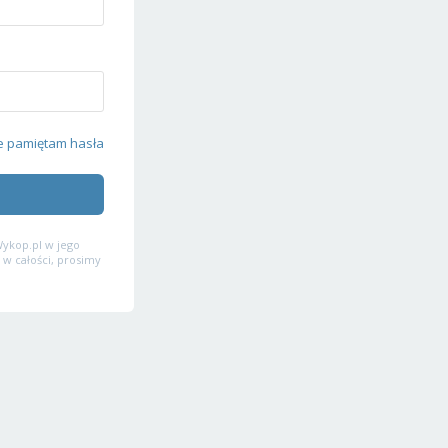
e pamiętam hasła
ykop.pl w jego
 w całości, prosimy