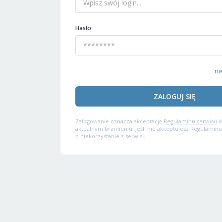
Hasło
ni
ZALOGUJ SIĘ
Zalogowanie oznacza akceptację
Regulaminu serwisu
W
aktualnym brzmieniu. Jeśli nie akceptujesz Regulaminu
o niekorzystanie z serwisu.