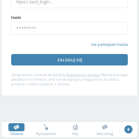
Hasło
nie pamiętam hasła
ZALOGUJ SIĘ
Zalogowanie oznacza akceptację
Regulaminu serwisu
Wykop.pl w jego
aktualnym brzmieniu. Jeśli nie akceptujesz Regulaminu w całości,
prosimy o niekorzystanie z serwisu.
Główna
Wykopalisko
Hity
Mikroblog