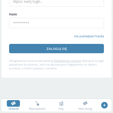
Hasło
nie pamiętam hasła
ZALOGUJ SIĘ
Zalogowanie oznacza akceptację
Regulaminu serwisu
Wykop.pl w jego
aktualnym brzmieniu. Jeśli nie akceptujesz Regulaminu w całości,
prosimy o niekorzystanie z serwisu.
Główna
Wykopalisko
Hity
Mikroblog