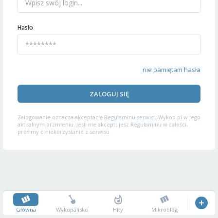
Hasło
nie pamiętam hasła
ZALOGUJ SIĘ
Zalogowanie oznacza akceptację
Regulaminu serwisu
Wykop.pl w jego
aktualnym brzmieniu. Jeśli nie akceptujesz Regulaminu w całości,
prosimy o niekorzystanie z serwisu.
Główna
Wykopalisko
Hity
Mikroblog