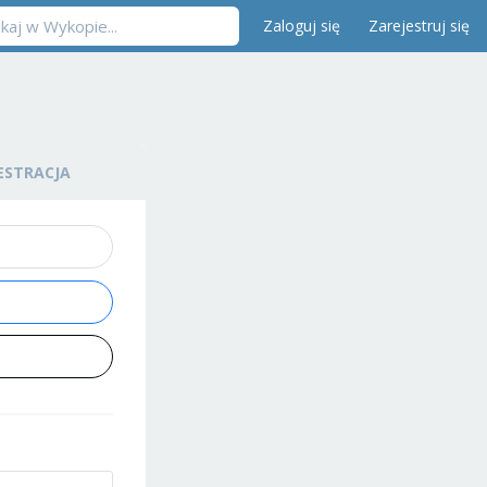
Zaloguj się
Zarejestruj się
ESTRACJA