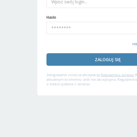
Hasło
ni
ZALOGUJ SIĘ
Zalogowanie oznacza akceptację
Regulaminu serwisu
W
aktualnym brzmieniu. Jeśli nie akceptujesz Regulaminu
o niekorzystanie z serwisu.