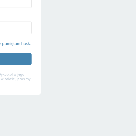
e pamiętam hasła
ykop.pl w jego
 w całości, prosimy