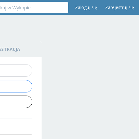
Zaloguj się
Zarejestruj się
ESTRACJA