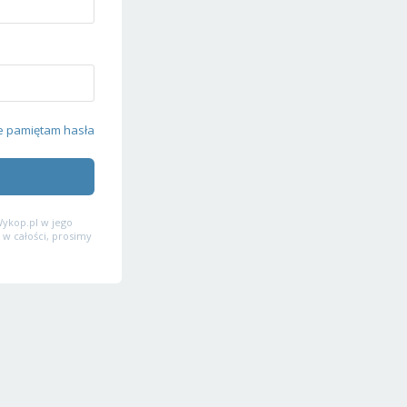
e pamiętam hasła
ykop.pl w jego
 w całości, prosimy