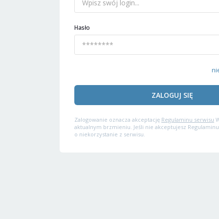
Hasło
ni
ZALOGUJ SIĘ
Zalogowanie oznacza akceptację
Regulaminu serwisu
W
aktualnym brzmieniu. Jeśli nie akceptujesz Regulaminu
o niekorzystanie z serwisu.