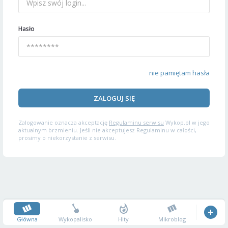
Hasło
nie pamiętam hasła
ZALOGUJ SIĘ
Zalogowanie oznacza akceptację
Regulaminu serwisu
Wykop.pl w jego
aktualnym brzmieniu. Jeśli nie akceptujesz Regulaminu w całości,
prosimy o niekorzystanie z serwisu.
Główna
Wykopalisko
Hity
Mikroblog