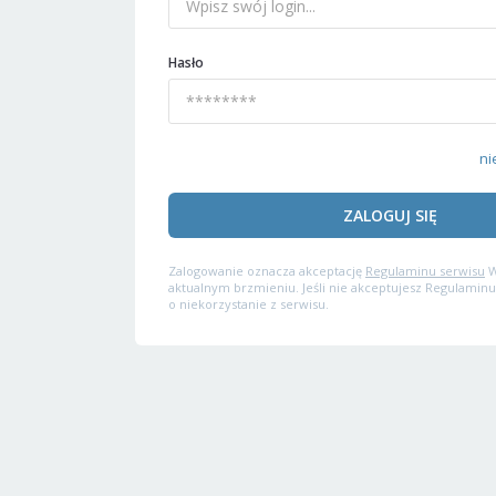
Hasło
ni
ZALOGUJ SIĘ
Zalogowanie oznacza akceptację
Regulaminu serwisu
W
aktualnym brzmieniu. Jeśli nie akceptujesz Regulaminu
o niekorzystanie z serwisu.