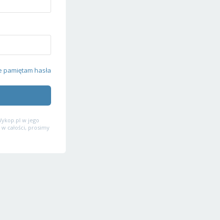
e pamiętam hasła
ykop.pl w jego
 w całości, prosimy