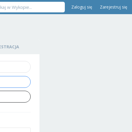
Zaloguj się
Zarejestruj się
ESTRACJA