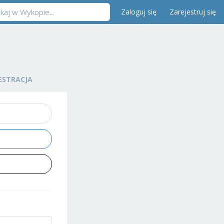
Zaloguj się
Zarejestruj się
ESTRACJA