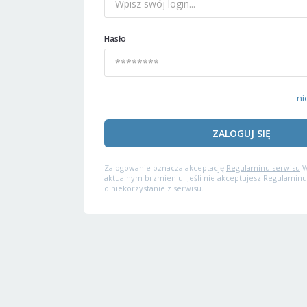
Hasło
ni
ZALOGUJ SIĘ
Zalogowanie oznacza akceptację
Regulaminu serwisu
W
aktualnym brzmieniu. Jeśli nie akceptujesz Regulaminu
o niekorzystanie z serwisu.