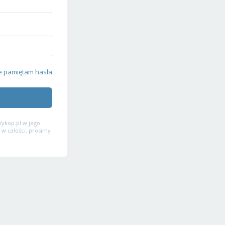
e pamiętam hasła
ykop.pl w jego
 w całości, prosimy