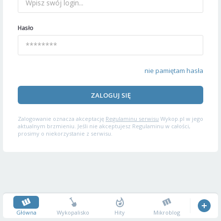
Hasło
nie pamiętam hasła
ZALOGUJ SIĘ
Zalogowanie oznacza akceptację
Regulaminu serwisu
Wykop.pl w jego
aktualnym brzmieniu. Jeśli nie akceptujesz Regulaminu w całości,
prosimy o niekorzystanie z serwisu.
Główna
Wykopalisko
Hity
Mikroblog