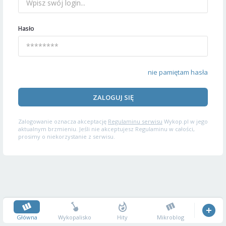
Hasło
nie pamiętam hasła
ZALOGUJ SIĘ
Zalogowanie oznacza akceptację
Regulaminu serwisu
Wykop.pl w jego
aktualnym brzmieniu. Jeśli nie akceptujesz Regulaminu w całości,
prosimy o niekorzystanie z serwisu.
Główna
Wykopalisko
Hity
Mikroblog