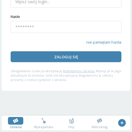
Hasło
nie pamiętam hasła
ZALOGUJ SIĘ
Zalogowanie oznacza akceptację
Regulaminu serwisu
Wykop.pl w jego
aktualnym brzmieniu. Jeśli nie akceptujesz Regulaminu w całości,
prosimy o niekorzystanie z serwisu.
Główna
Wykopalisko
Hity
Mikroblog