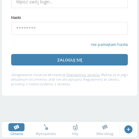
Hasło
nie pamiętam hasła
ZALOGUJ SIĘ
Zalogowanie oznacza akceptację
Regulaminu serwisu
Wykop.pl w jego
aktualnym brzmieniu. Jeśli nie akceptujesz Regulaminu w całości,
prosimy o niekorzystanie z serwisu.
Główna
Wykopalisko
Hity
Mikroblog