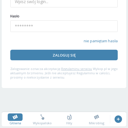
Hasło
nie pamiętam hasła
ZALOGUJ SIĘ
Zalogowanie oznacza akceptację
Regulaminu serwisu
Wykop.pl w jego
aktualnym brzmieniu. Jeśli nie akceptujesz Regulaminu w całości,
prosimy o niekorzystanie z serwisu.
Główna
Wykopalisko
Hity
Mikroblog