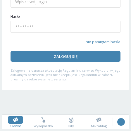
Hasło
nie pamiętam hasła
ZALOGUJ SIĘ
Zalogowanie oznacza akceptację
Regulaminu serwisu
Wykop.pl w jego
aktualnym brzmieniu. Jeśli nie akceptujesz Regulaminu w całości,
prosimy o niekorzystanie z serwisu.
Główna
Wykopalisko
Hity
Mikroblog