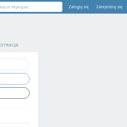
Zaloguj się
Zarejestruj się
ESTRACJA