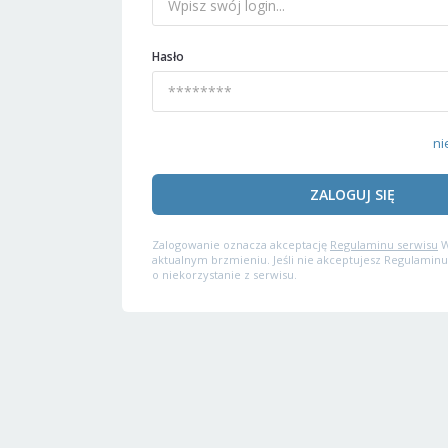
Hasło
ni
ZALOGUJ SIĘ
Zalogowanie oznacza akceptację
Regulaminu serwisu
W
aktualnym brzmieniu. Jeśli nie akceptujesz Regulaminu
o niekorzystanie z serwisu.