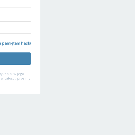
e pamiętam hasła
ykop.pl w jego
 w całości, prosimy