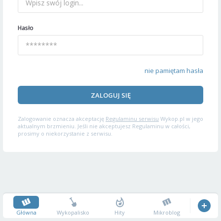
Hasło
nie pamiętam hasła
ZALOGUJ SIĘ
Zalogowanie oznacza akceptację
Regulaminu serwisu
Wykop.pl w jego
aktualnym brzmieniu. Jeśli nie akceptujesz Regulaminu w całości,
prosimy o niekorzystanie z serwisu.
Główna
Wykopalisko
Hity
Mikroblog