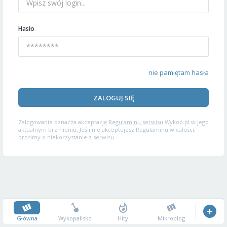
Hasło
nie pamiętam hasła
ZALOGUJ SIĘ
Zalogowanie oznacza akceptację
Regulaminu serwisu
Wykop.pl w jego
aktualnym brzmieniu. Jeśli nie akceptujesz Regulaminu w całości,
prosimy o niekorzystanie z serwisu.
Główna
Wykopalisko
Hity
Mikroblog