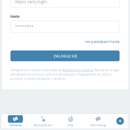
Hasło
nie pamiętam hasła
ZALOGUJ SIĘ
Zalogowanie oznacza akceptację
Regulaminu serwisu
Wykop.pl w jego
aktualnym brzmieniu. Jeśli nie akceptujesz Regulaminu w całości,
prosimy o niekorzystanie z serwisu.
Główna
Wykopalisko
Hity
Mikroblog