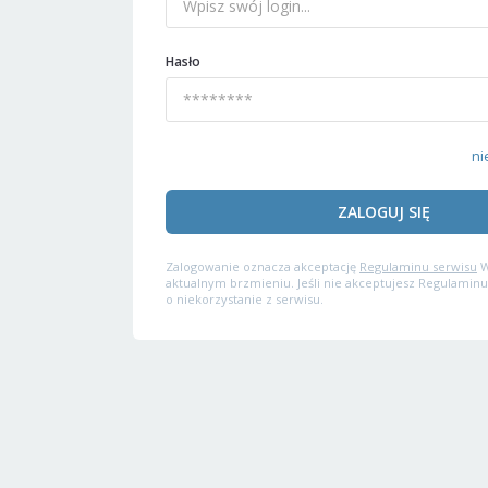
Hasło
ni
ZALOGUJ SIĘ
Zalogowanie oznacza akceptację
Regulaminu serwisu
W
aktualnym brzmieniu. Jeśli nie akceptujesz Regulaminu
o niekorzystanie z serwisu.