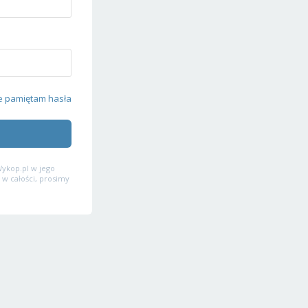
e pamiętam hasła
ykop.pl w jego
 w całości, prosimy