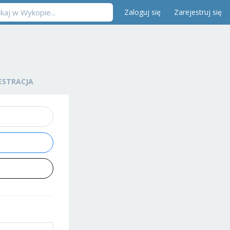
Zaloguj się
Zarejestruj się
ESTRACJA