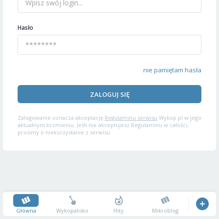
Hasło
nie pamiętam hasła
ZALOGUJ SIĘ
Zalogowanie oznacza akceptację
Regulaminu serwisu
Wykop.pl w jego
aktualnym brzmieniu. Jeśli nie akceptujesz Regulaminu w całości,
prosimy o niekorzystanie z serwisu.
Główna
Wykopalisko
Hity
Mikroblog