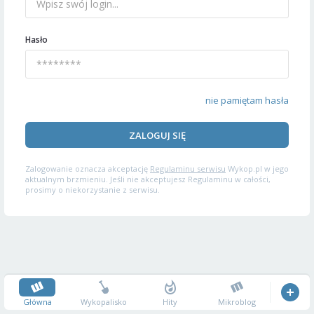
Hasło
nie pamiętam hasła
ZALOGUJ SIĘ
Zalogowanie oznacza akceptację
Regulaminu serwisu
Wykop.pl w jego
aktualnym brzmieniu. Jeśli nie akceptujesz Regulaminu w całości,
prosimy o niekorzystanie z serwisu.
Główna
Wykopalisko
Hity
Mikroblog